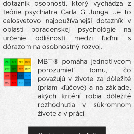
dotazník osobnosti, ktorý vychádza z
teórie psychiatra Carla G Junga. Je to
celosvetovo najpoužívanejší dotazník v
oblasti poradenskej psychológie na
určenie odlišností medzi ľuďmi s
dôrazom na osobnostný rozvoj.
MBTI® pomáha jednotlivcom
porozumieť tomu, čo
považujú v živote za dôležité
(priam kľúčové) a na základe,
akých kritérií robia dôležité
rozhodnutia v súkromnom
živote a v práci.