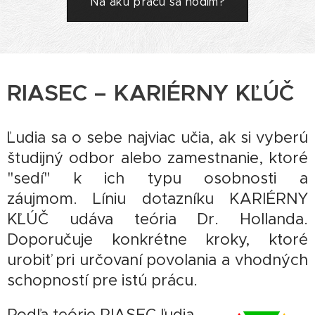
Na akú prácu sa hodím?
RIASEC – KARIÉRNY KĽÚČ
Ľudia sa o sebe najviac učia, ak si vyberú
študijný odbor alebo zamestnanie, ktoré
"sedí" k ich typu osobnosti a
záujmom. Líniu dotazníku KARIÉRNY
KĽÚČ udáva teória Dr. Hollanda.
Doporučuje konkrétne kroky, ktoré
urobiť pri určovaní povolania a vhodných
schopností pre istú prácu.
Podľa teórie RIASEC ľudia