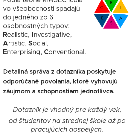
vo všeobecnosti spadajú
do jedného zo 6
osobnostných typov:
R
I
ealistic,
nvestigative,
A
S
rtistic,
ocial,
E
C
nterprising,
onventional.
Detailná správa z dotazníka poskytuje
odporúčané povolania, ktoré vyhovujú
záujmom a schopnostiam jednotlivca.
Dotazník je vhodný pre každý vek,
od študentov na strednej škole až po
pracujúcich dospelých.