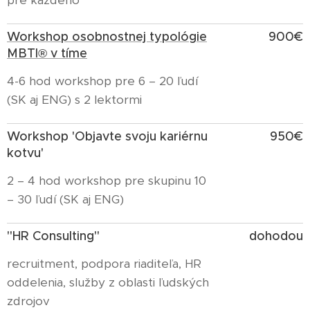
pre každého
Workshop osobnostnej typológie
900€
®
MBTI
v tíme
4-6 hod workshop pre 6 – 20 ľudí
(SK aj ENG) s 2 lektormi
Workshop 'Objavte svoju kariérnu
950€
kotvu'
2 – 4 hod workshop pre skupinu 10
– 30 ľudí (SK aj ENG)
"HR Consulting"
dohodou
recruitment, podpora riaditeľa, HR
oddelenia, služby z oblasti ľudských
zdrojov